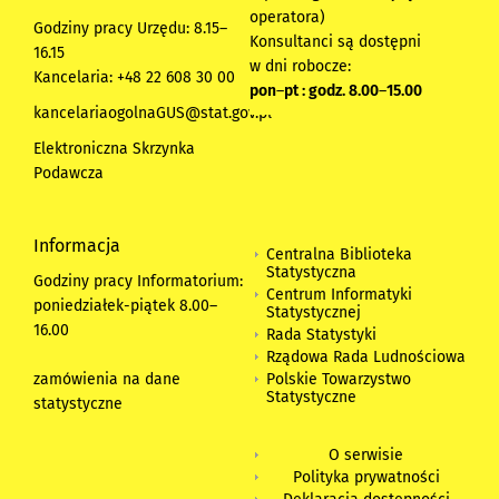
operatora)
Godziny pracy Urzędu: 8.15–
Konsultanci są dostępni
16.15
w dni robocze:
Kancelaria: +48 22 608 30 00
pon
–
pt : godz. 8.00
–
15.00
kancelariaogolnaGUS@stat.gov.pl
Elektroniczna Skrzynka
Podawcza
Informacja
Centralna Biblioteka
Statystyczna
Godziny pracy Informatorium:
Centrum Informatyki
poniedziałek-piątek 8.00
–
Statystycznej
16.00
Rada Statystyki
Rządowa Rada Ludnościowa
zamówienia na dane
Polskie Towarzystwo
Statystyczne
statystyczne
O serwisie
Polityka prywatności