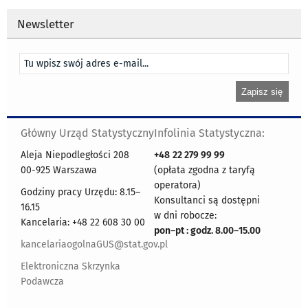
Newsletter
Główny Urząd Statystyczny
Infolinia Statystyczna:
Aleja Niepodległości 208
+48
22 279 99 99
00-925 Warszawa
(opłata zgodna z taryfą
operatora)
Godziny pracy Urzędu: 8.15–
Konsultanci są dostępni
16.15
w dni robocze:
Kancelaria: +48 22 608 30 00
pon
–
pt : godz. 8.00
–
15.00
kancelariaogolnaGUS@stat.gov.pl
Elektroniczna Skrzynka
Podawcza