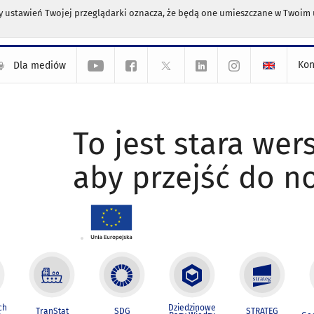
any ustawień Twojej przeglądarki oznacza, że będą one umieszczane w Twoi
Kon
Dla mediów
To jest stara wers
aby przejść do n
ch
Dziedzinowe
TranStat
SDG
STRATEG