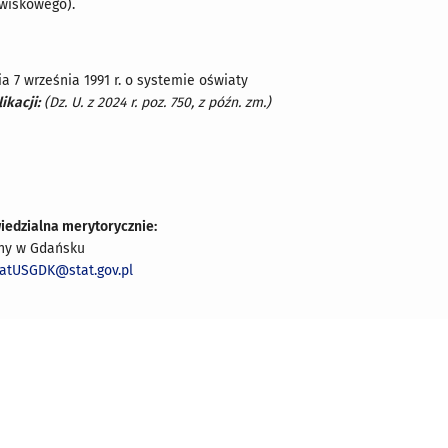
owiskowego).
a 7 września 1991 r. o systemie oświaty
ikacji:
(Dz. U. z 2024 r. poz. 750, z późn. zm.)
iedzialna merytorycznie:
zny w Gdańsku
iatUSGDK@stat.gov.pl