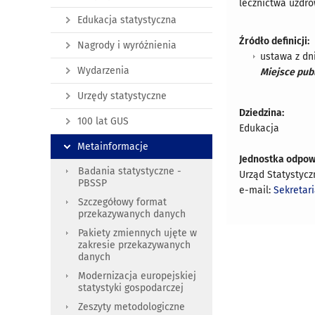
lecznictwa uzdr
Edukacja statystyczna
Źródło definicji:
Nagrody i wyróżnienia
ustawa z dni
Wydarzenia
Miejsce publ
Urzędy statystyczne
Dziedzina:
100 lat GUS
Edukacja
Metainformacje
Jednostka odpow
Badania statystyczne -
Urząd Statystyc
PBSSP
e-mail:
Sekretar
Szczegółowy format
przekazywanych danych
Pakiety zmiennych ujęte w
zakresie przekazywanych
danych
Modernizacja europejskiej
statystyki gospodarczej
Zeszyty metodologiczne