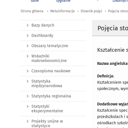
dane
sygnalne
Lokalnyc
Strona główna
Metainformacje
Słownik pojęć
Pojęcia stos
Bazy danych
Pojęcia st
Dashboardy
Obszary tematyczne
Kształcenie 
Wskaźniki
makroekonomiczne
Nazwa angielska
Czasopisma naukowe
Definicja:
Statystyka
Kształceniem sp
międzynarodowa
społecznym, wyma
Statystyka regionalna
Dodatkowe wyjaś
Statystyki
Kształcenie spec
eksperymentalne
przedszkolach i 
Projekty unijne w
ośrodkach szkol
statystyce