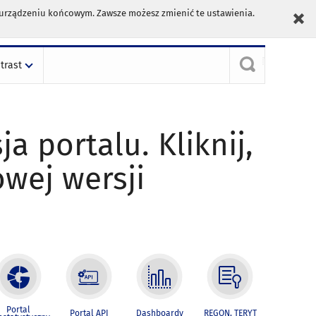
m urządzeniu końcowym. Zawsze możesz zmienić te ustawienia.
trast
ja portalu. Kliknij,
owej wersji
Portal
Portal API
Dashboardy
REGON, TERYT