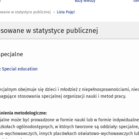
h
Bazy Wiedzy
Geo
owane w statystyce publicznej
Lista Pojęć
osowane w statystyce publicznej
specjalne
:
Special education
ecjalnym obejmuje się dzieci i młodzież z niepełnosprawnościami, n
gające stosowania specjalnej organizacji nauki i metod pracy.
nienia metodologiczne:
jalne może być prowadzone w formie nauki lub w formie indywidualnej
szkołach ogólnodostępnych, w których tworzone są oddziały: specjalne
no-wychowawczych, innych placówkach oświatowo-wychowawczych lub z