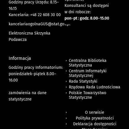
Godziny pracy Urzędu: 8.15–
Konsultanci są dostępni
16.15
w dni robocze:
Kancelaria: +48 22 608 30 00
pon
–
pt : godz. 8.00
–
15.00
kancelariaogolnaGUS@stat.gov.pl
Elektroniczna Skrzynka
Podawcza
Informacja
Centralna Biblioteka
Statystyczna
Godziny pracy Informatorium:
Centrum Informatyki
poniedziałek-piątek 8.00
–
Statystycznej
16.00
Rada Statystyki
Rządowa Rada Ludnościowa
zamówienia na dane
Polskie Towarzystwo
Statystyczne
statystyczne
O serwisie
Polityka prywatności
Deklaracja dostępności