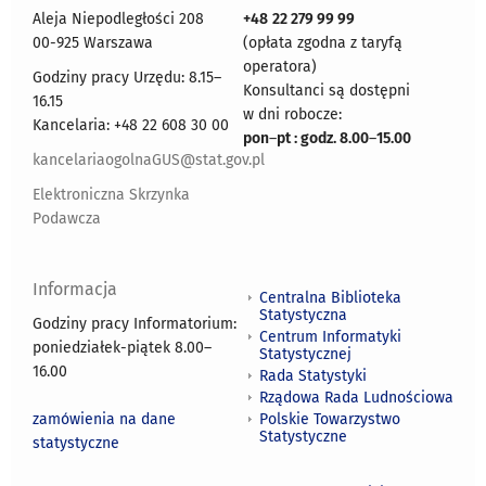
Aleja Niepodległości 208
+48
22 279 99 99
00-925 Warszawa
(opłata zgodna z taryfą
operatora)
Godziny pracy Urzędu: 8.15–
Konsultanci są dostępni
16.15
w dni robocze:
Kancelaria: +48 22 608 30 00
pon
–
pt : godz. 8.00
–
15.00
kancelariaogolnaGUS@stat.gov.pl
Elektroniczna Skrzynka
Podawcza
Informacja
Centralna Biblioteka
Statystyczna
Godziny pracy Informatorium:
Centrum Informatyki
poniedziałek-piątek 8.00
–
Statystycznej
16.00
Rada Statystyki
Rządowa Rada Ludnościowa
zamówienia na dane
Polskie Towarzystwo
Statystyczne
statystyczne