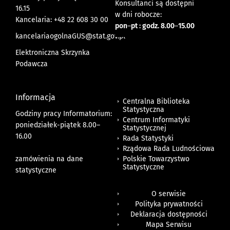
Konsultanci są dostępni
16.15
w dni robocze:
Kancelaria: +48 22 608 30 00
pon
–
pt : godz. 8.00
–
15.00
kancelariaogolnaGUS@stat.gov.pl
Elektroniczna Skrzynka
Podawcza
Informacja
Centralna Biblioteka
Statystyczna
Godziny pracy Informatorium:
Centrum Informatyki
poniedziałek-piątek 8.00
–
Statystycznej
16.00
Rada Statystyki
Rządowa Rada Ludnościowa
zamówienia na dane
Polskie Towarzystwo
Statystyczne
statystyczne
O serwisie
Polityka prywatności
Deklaracja dostępności
Mapa Serwisu