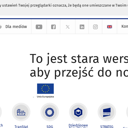
any ustawień Twojej przeglądarki oznacza, że będą one umieszczane w Twoi
Kon
Dla mediów
To jest stara wers
aby przejść do n
ch
Dziedzinowe
TranStat
SDG
STRATEG