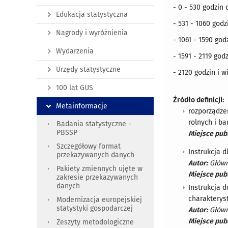
- 0 - 530 godzin
Edukacja statystyczna
- 531 - 1060 god
Nagrody i wyróżnienia
- 1061 - 1590 go
Wydarzenia
- 1591 - 2119 god
Urzędy statystyczne
- 2120 godzin i 
100 lat GUS
Źródło definicji:
Metainformacje
rozporządze
rolnych i b
Badania statystyczne -
PBSSP
Miejsce publ
Szczegółowy format
Instrukcja 
przekazywanych danych
Autor:
Główn
Pakiety zmiennych ujęte w
Miejsce publ
zakresie przekazywanych
danych
Instrukcja 
charakterys
Modernizacja europejskiej
statystyki gospodarczej
Autor:
Główn
Miejsce publ
Zeszyty metodologiczne