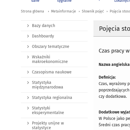
dane
sygnalne
Lokalnyc
Strona główna
Metainformacje
Słownik pojęć
Pojęcia stos
Bazy danych
Pojęcia st
Dashboardy
Obszary tematyczne
Czas pracy 
Wskaźniki
makroekonomiczne
Nazwa angielska
Czasopisma naukowe
Definicja:
Statystyka
Czas, wyrażony p
międzynarodowa
poprzedzających 
czy dodatkowa.
Statystyka regionalna
Statystyki
Dodatkowe wyjaś
eksperymentalne
W Polsce jako pe
Projekty unijne w
Średni czas prac
statystyce