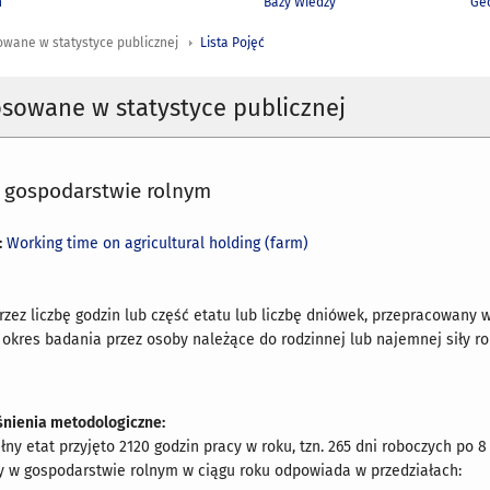
h
Bazy Wiedzy
Geo
owane w statystyce publicznej
Lista Pojęć
osowane w statystyce publicznej
w gospodarstwie rolnym
:
Working time on agricultural holding (farm)
rzez liczbę godzin lub część etatu lub liczbę dniówek, przepracowany
okres badania przez osoby należące do rodzinnej lub najemnej siły rob
nienia metodologiczne:
łny etat przyjęto 2120 godzin pracy w roku, tzn. 265 dni roboczych po 8
y w gospodarstwie rolnym w ciągu roku odpowiada w przedziałach: