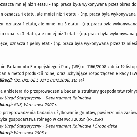
 oznacza mniej niż 1 etatu - (np. praca była wykonywana przez okres do
zin oznacza 1 etatu, ale mniej niż 1 etatu - (np. praca była wykonywana
dzin oznacza 1 etatu, ale mniej niż 3 etatu - (np. praca była wykonywan
zin oznacza 3 etatu, ale mniej niż 1 etat - (np. praca była wykonywana
więcej oznacza 1 pełny etat - (np. praca była wykonywana przez 12 mies
nie Parlamentu Europejskiego i Rady (WE) nr 1166/2008 z dnia 19 listo
adania metod produkcji rolnej oraz uchylające rozporządzenie Rady (EW
ikacji:
(Dz. Urz. UE L 321 z 01.12.2008, str. 14)
dla ankietera do przeprowadzenia badania struktury gospodarstw rolnyc
y Urząd Statystyczny - Departament Rolnictwa
ikacji:
GUS, Warszawa 2007 r.
do przeprowadzenia badania użytkowanie gruntów, powierzchnia zasiew
tyka gospodarstwa rolnego w czerwcu 2005r. (R-CzSR)
y Urząd Statystyczny - Departament Rolnictwa i Środowiska
ikacji:
Warszawa 2005 r.