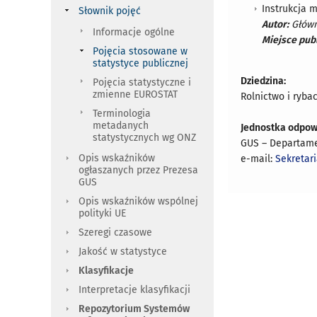
Instrukcja 
Słownik pojęć
Autor:
Główn
Informacje ogólne
Miejsce publ
Pojęcia stosowane w
statystyce publicznej
Dziedzina:
Pojęcia statystyczne i
zmienne EUROSTAT
Rolnictwo i ryba
Terminologia
metadanych
Jednostka odpow
statystycznych wg ONZ
GUS – Departame
Opis wskaźników
e-mail:
Sekretar
ogłaszanych przez Prezesa
GUS
Opis wskaźników wspólnej
polityki UE
Szeregi czasowe
Jakość w statystyce
Klasyfikacje
Interpretacje klasyfikacji
Repozytorium Systemów