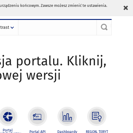
m urządzeniu końcowym. Zawsze możesz zmienić te ustawienia.
trast
ja portalu. Kliknij,
owej wersji
Portal
Portal API
Dashboardy
REGON, TERYT