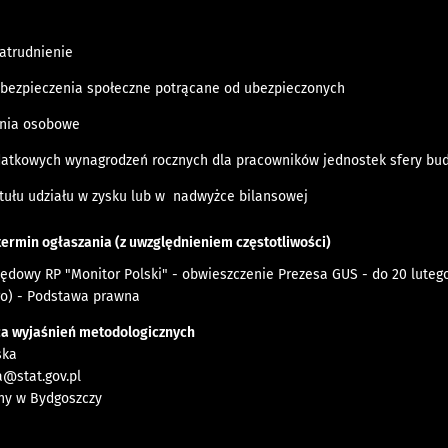
zatrudnienie
ubezpieczenia społeczne potrącane od ubezpieczonych
nia osobowe
atkowych wynagrodzeń rocznych dla pracowników jednostek sfery bu
ytułu udziału w zysku lub w nadwyżce bilansowej
 termin ogłaszania (z uwzględnieniem częstotliwości)
zędowy RP "Monitor Polski" -
obwieszczenie Prezesa GUS
- do 20 lutego
o) -
Podstawa prawna
ca wyjaśnień metodologicznych
ska
@stat.gov.pl
zny w Bydgoszczy