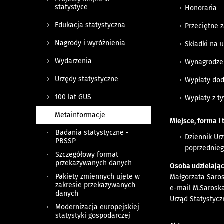
statystyce
Honoraria
Edukacja statystyczna
Przeciętne 
Nagrody i wyróżnienia
Składki na 
Wydarzenia
Wynagrodze
Urzędy statystyczne
Wypłaty dod
100 lat GUS
Wypłaty z t
Metainformacje
Miejsce, forma i
Badania statystyczne -
Dziennik Ur
PBSSP
poprzednieg
Szczegółowy format
przekazywanych danych
Osoba udzielają
Pakiety zmiennych ujęte w
Małgorzata Saro
zakresie przekazywanych
e-mail
M.Saroska
danych
Urząd Statystyc
Modernizacja europejskiej
statystyki gospodarczej