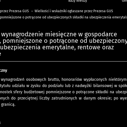
h
Bazy Wiedzy
Geo
 przez Prezesa GUS
Wielkości i wskaźniki ogłaszane przez Prezesa GUS
pomniejszone o potrącone od ubezpieczonych składki na ubezpieczenia emeryta
e wynagrodzenie miesięczne w gospodarce
, pomniejszone o potrącone od ubezpieczon
 ubezpieczenia emerytalne, rentowe oraz
e
czny
wynagrodzeń osobowych brutto, honorariów wypłaconych niektórym
 tytułu udziału w zysku do podziału lub z nadwyżki bilansowej w spó
nostek sfery budżetowej pomniejszone o potrącone składki na ubezp
onych do przeciętnej liczby zatrudnionych w danym okresie; po wy
 granicą.
e
: