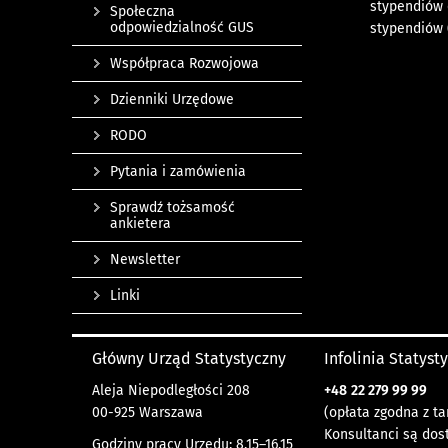
stypendiów 
Społeczna
odpowiedzialność GUS
stypendiów (D
Współpraca Rozwojowa
Dzienniki Urzędowe
RODO
Pytania i zamówienia
Sprawdź tożsamość
ankietera
Newsletter
Linki
Główny Urząd Statystyczny
Infolinia Statyst
Aleja Niepodległości 208
+48
22 279 99 99
00-925 Warszawa
(opłata zgodna z ta
Konsultanci są dos
Godziny pracy Urzędu: 8.15–16.15