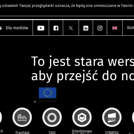
any ustawień Twojej przeglądarki oznacza, że będą one umieszczane w Twoi
Kon
Dla mediów
To jest stara wers
aby przejść do n
ch
Dziedzinowe
TranStat
SDG
STRATEG