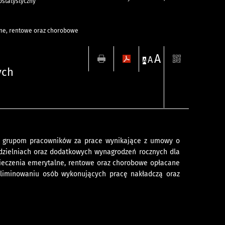
statystyczny
lne, rentowe oraz chorobowe
A
A
A
ych
 grupom pracowników za prace wynikające z umowy o
łdzielniach oraz dodatkowych wynagrodzeń rocznych dla
ieczenia emerytalne, rentowe oraz chorobowe opłacane
eliminowaniu osób wykonujących pracę nakładczą oraz