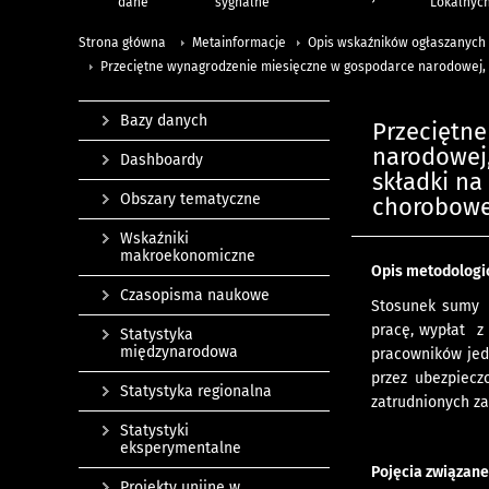
dane
sygnalne
Lokalnyc
Strona główna
Metainformacje
Opis wskaźników ogłaszanych
Przeciętne wynagrodzenie miesięczne w gospodarce narodowej, 
Bazy danych
Przeciętn
narodowej
Dashboardy
składki na
Obszary tematyczne
chorobow
Wskaźniki
makroekonomiczne
Opis metodologi
Czasopisma naukowe
Stosunek sumy 
pracę, wypłat z
Statystyka
międzynarodowa
pracowników jed
przez ubezpiecz
Statystyka regionalna
zatrudnionych za
Statystyki
eksperymentalne
Pojęcia związan
Projekty unijne w