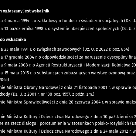
h ogłaszany jest wskaźnik
a 4 marca 1994 r. o zakładowym funduszu świadczeń socjalnych (Dz. U. z 
a 13 października 1998 r. o systemie ubezpieczeń społecznych (Dz. U. z 20
 do wskaźnika
a 23 maja 1991 r. o związkach zawodowych (Dz. U. z 2022 r. poz. 854)
a 17 grudnia 2004 r. o odpowiedzialności za naruszenie dyscypliny finan
a 9 maja 2008 r. o Agencji Restrukturyzacji i Modernizacji Rolnictwa (Dz. 
ia 15 maja 2015 r. o substancjach zubażających warstwę ozonową oraz 
 2065)
nie Ministra Obrony Narodowej z dnia 21 listopada 2001 r. w sprawie 
kody (Dz. U. z 2001 r. nr 138 poz. 1557, z późn. zm.)
nie Ministra Sprawiedliwości z dnia 28 czerwca 2004 r. w sprawie mak
ie Ministra Kultury i Dziedzictwa Narodowego z dnia 10 października 2
na rzecz dialogu i porozumienia w stosunkach polsko-rosyjskich (Dz. U.
nie Ministra Kultury i Dziedzictwa Narodowego z dnia 24 maja 2012 r.