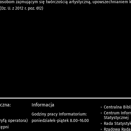
osobom zajmującym się twórczością artystyczną, upowszechnianiem ku
z. U. z 2012 r. poz. 612)
yczna:
Informacja
Centralna Bibl
Centrum Infor
Godziny pracy Informatorium:
Statystycznej
ryfą operatora)
poniedziałek-piątek 8.00
–
16.00
Rada Statystyk
tępni
Rządowa Rada