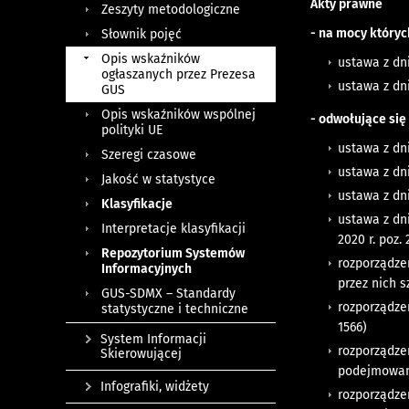
Akty prawne
Zeszyty metodologiczne
- na mocy któryc
Słownik pojęć
Opis wskaźników
ustawa z dni
ogłaszanych przez Prezesa
ustawa z dni
GUS
Opis wskaźników wspólnej
- odwołujące się
polityki UE
ustawa z dni
Szeregi czasowe
ustawa z dni
Jakość w statystyce
ustawa z dni
Klasyfikacje
ustawa z dn
Interpretacje klasyfikacji
2020 r. poz.
Repozytorium Systemów
rozporządze
Informacyjnych
przez nich sz
GUS-SDMX – Standardy
rozporządze
statystyczne i techniczne
1566)
System Informacji
rozporządzen
Skierowującej
podejmowane 
Infografiki, widżety
rozporządze