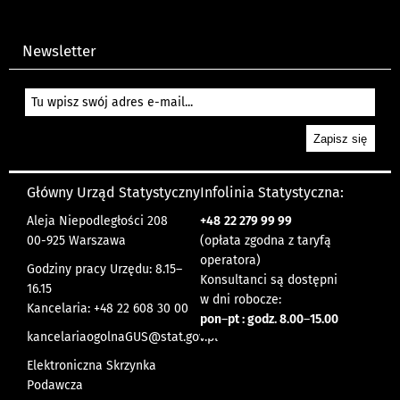
Newsletter
Główny Urząd Statystyczny
Infolinia Statystyczna:
Aleja Niepodległości 208
+48
22 279 99 99
00-925 Warszawa
(opłata zgodna z taryfą
operatora)
Godziny pracy Urzędu: 8.15–
Konsultanci są dostępni
16.15
w dni robocze:
Kancelaria: +48 22 608 30 00
pon
–
pt : godz. 8.00
–
15.00
kancelariaogolnaGUS@stat.gov.pl
Elektroniczna Skrzynka
Podawcza