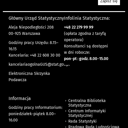
Główny Urząd Statystyczny
Infolinia Statystyczna:
Aleja Niepodległości 208
+48
22 279 99 99
00-925 Warszawa
(opłata zgodna z taryfą
operatora)
Godziny pracy Urzędu: 8.15–
Konsultanci są dostępni
16.15
w dni robocze:
Kancelaria: +48 22 608 30 00
pon
–
pt : godz. 8.00
–
15.00
kancelariaogolnaGUS@stat.gov.pl
Elektroniczna Skrzynka
Podawcza
Informacja
Centralna Biblioteka
Statystyczna
Godziny pracy Informatorium:
Centrum Informatyki
poniedziałek-piątek 8.00
–
Statystycznej
16.00
Rada Statystyki
Rządowa Rada Ludnościowa