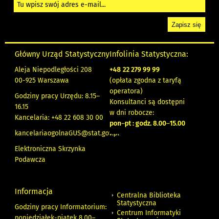
Główny Urząd Statystyczny
Infolinia Statystyczna:
Aleja Niepodległości 208
+48
22 279 99 99
00-925 Warszawa
(opłata zgodna z taryfą
operatora)
Godziny pracy Urzędu: 8.15–
Konsultanci są dostępni
16.15
w dni robocze:
Kancelaria: +48 22 608 30 00
pon
–
pt : godz. 8.00
–
15.00
kancelariaogolnaGUS@stat.gov.pl
Elektroniczna Skrzynka
Podawcza
Informacja
Centralna Biblioteka
Statystyczna
Godziny pracy Informatorium:
Centrum Informatyki
poniedziałek-piątek 8.00
–