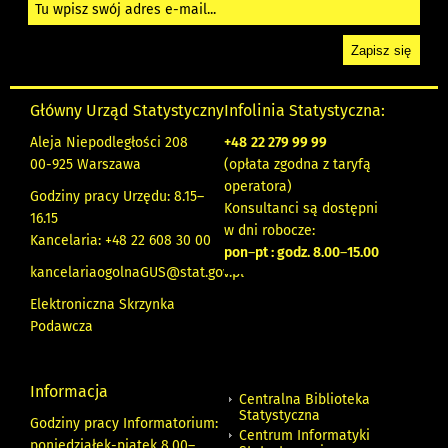
Główny Urząd Statystyczny
Infolinia Statystyczna:
Aleja Niepodległości 208
+48
22 279 99 99
00-925 Warszawa
(opłata zgodna z taryfą
operatora)
Godziny pracy Urzędu: 8.15–
Konsultanci są dostępni
16.15
w dni robocze:
Kancelaria: +48 22 608 30 00
pon
–
pt : godz. 8.00
–
15.00
kancelariaogolnaGUS@stat.gov.pl
Elektroniczna Skrzynka
Podawcza
Informacja
Centralna Biblioteka
Statystyczna
Godziny pracy Informatorium:
Centrum Informatyki
poniedziałek-piątek 8.00
–