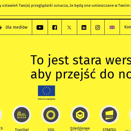
any ustawień Twojej przeglądarki oznacza, że będą one umieszczane w Twoi
Kon
Dla mediów
To jest stara wers
aby przejść do n
ch
Dziedzinowe
TranStat
SDG
STRATEG