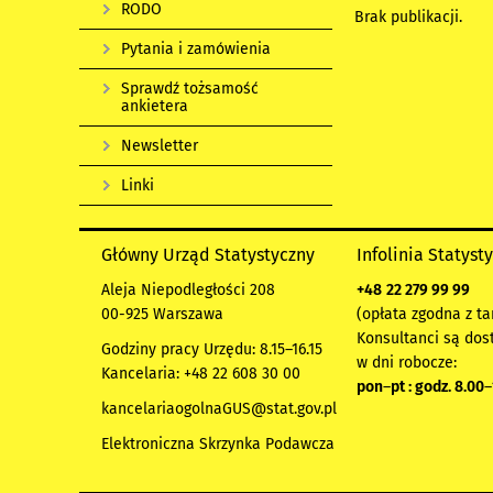
RODO
Brak publikacji.
Pytania i zamówienia
Sprawdź tożsamość
ankietera
Newsletter
Linki
Główny Urząd Statystyczny
Infolinia Statyst
Aleja Niepodległości 208
+48
22 279 99 99
00-925 Warszawa
(opłata zgodna z ta
Konsultanci są dos
Godziny pracy Urzędu: 8.15–16.15
w dni robocze:
Kancelaria: +48 22 608 30 00
pon
–
pt : godz. 8.00
–
kancelariaogolnaGUS@stat.gov.pl
Elektroniczna Skrzynka Podawcza