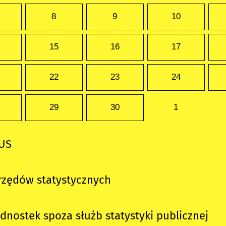
8
9
10
15
16
17
22
23
24
29
30
1
GUS
rzędów statystycznych
ednostek
spoza służb statystyki publicznej