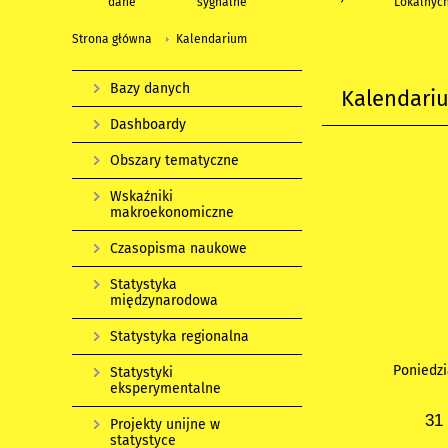
dane
sygnalne
Lokalnyc
Strona główna
Kalendarium
Bazy danych
Kalendari
Dashboardy
Obszary tematyczne
Wskaźniki
makroekonomiczne
Czasopisma naukowe
Statystyka
międzynarodowa
Statystyka regionalna
Poniedzi
Statystyki
eksperymentalne
31
Projekty unijne w
statystyce