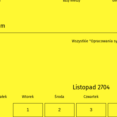
h
Bazy Wiedzy
Geo
um
Wszystkie "Opracowania sy
Listopad 2704
ałek
Wtorek
Środa
Czwartek
1
2
3