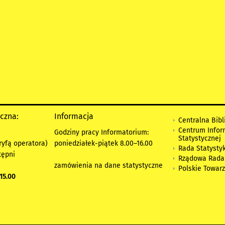
yczna:
Informacja
Centralna Bibl
Centrum Infor
Godziny pracy Informatorium:
Statystycznej
ryfą operatora)
poniedziałek-piątek 8.00
–
16.00
Rada Statystyk
tępni
Rządowa Rada
zamówienia na dane statystyczne
Polskie Towar
15.00