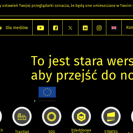
any ustawień Twojej przeglądarki oznacza, że będą one umieszczane w Twoi
Kon
Dla mediów
To jest stara wers
aby przejść do n
ch
Dziedzinowe
TranStat
SDG
STRATEG