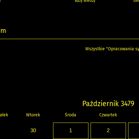
h
Bazy Wiedzy
Geo
um
Wszystkie "Opracowania sy
Październik 3479
ałek
Wtorek
Środa
Czwartek
30
1
2