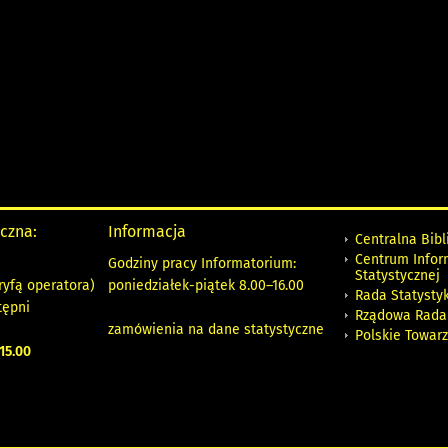
yczna:
Informacja
Centralna Bibl
Centrum Infor
Godziny pracy Informatorium:
Statystycznej
ryfą operatora)
poniedziałek-piątek 8.00
–
16.00
Rada Statystyk
tępni
Rządowa Rada
zamówienia na dane statystyczne
Polskie Towar
15.00