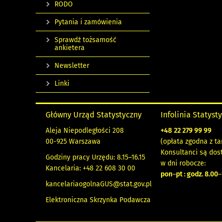
RODO
Pytania i zamówienia
Sprawdź tożsamość
ankietera
Newsletter
Linki
Główny Urząd Statystyczny
Infolinia Statyst
Aleja Niepodległości 208
+48
22 279 99 99
00-925 Warszawa
(opłata zgodna z ta
Konsultanci są dos
Godziny pracy Urzędu: 8.15–16.15
w dni robocze:
Kancelaria: +48 22 608 30 00
pon
–
pt : godz. 8.00
–
kancelariaogolnaGUS@stat.gov.pl
Elektroniczna Skrzynka Podawcza