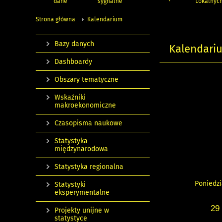
dane
sygnalne
Lokalnyc
Strona główna
Kalendarium
Bazy danych
Kalendari
Dashboardy
Obszary tematyczne
Wskaźniki
makroekonomiczne
Czasopisma naukowe
Statystyka
międzynarodowa
Statystyka regionalna
Poniedzi
Statystyki
eksperymentalne
29
Projekty unijne w
statystyce