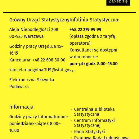
Główny Urząd Statystyczny
Infolinia Statystyczna:
Aleja Niepodległości 208
+48
22 279 99 99
00-925 Warszawa
(opłata zgodna z taryfą
operatora)
Godziny pracy Urzędu: 8.15–
Konsultanci są dostępni
16.15
w dni robocze:
Kancelaria: +48 22 608 30 00
pon
–
pt : godz. 8.00
–
15.00
kancelariaogolnaGUS@stat.gov.pl
Elektroniczna Skrzynka
Podawcza
Informacja
Centralna Biblioteka
Statystyczna
Godziny pracy Informatorium:
Centrum Informatyki
poniedziałek-piątek 8.00
–
Statystycznej
16.00
Rada Statystyki
Rządowa Rada Ludnościowa