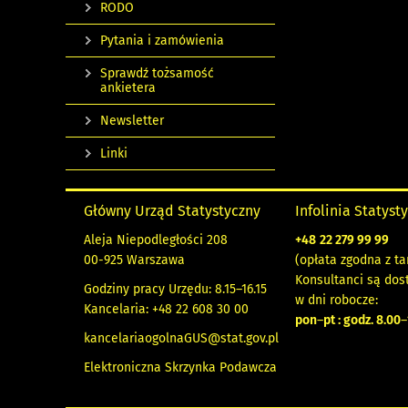
RODO
Pytania i zamówienia
Sprawdź tożsamość
ankietera
Newsletter
Linki
Główny Urząd Statystyczny
Infolinia Statyst
Aleja Niepodległości 208
+48
22 279 99 99
00-925 Warszawa
(opłata zgodna z ta
Konsultanci są dos
Godziny pracy Urzędu: 8.15–16.15
w dni robocze:
Kancelaria: +48 22 608 30 00
pon
–
pt : godz. 8.00
–
kancelariaogolnaGUS@stat.gov.pl
Elektroniczna Skrzynka Podawcza