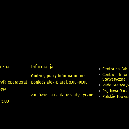
yczna:
Informacja
Centralna Bibl
Centrum Infor
Godziny pracy Informatorium:
Statystycznej
ryfą operatora)
poniedziałek-piątek 8.00
–
16.00
Rada Statystyk
tępni
Rządowa Rada
zamówienia na dane statystyczne
Polskie Towar
15.00