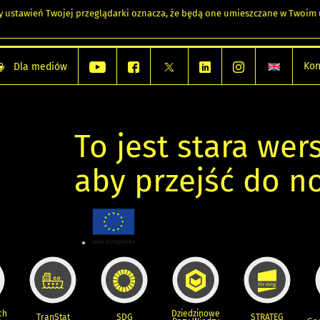
any ustawień Twojej przeglądarki oznacza, że będą one umieszczane w Twoi
Kon
Dla mediów
To jest stara wers
aby przejść do n
ch
Dziedzinowe
TranStat
SDG
STRATEG