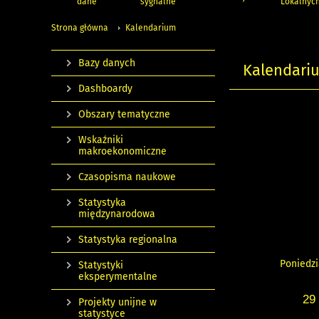
dane
sygnalne
Lokalnyc
Strona główna
Kalendarium
Bazy danych
Kalendari
Dashboardy
Obszary tematyczne
Wskaźniki
makroekonomiczne
Czasopisma naukowe
Statystyka
międzynarodowa
Statystyka regionalna
Poniedzi
Statystyki
eksperymentalne
29
Projekty unijne w
statystyce