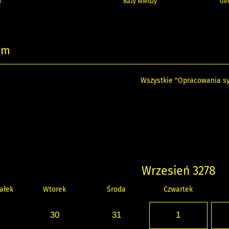
h
Bazy Wiedzy
Geo
um
Wszystkie "Opracowania sy
Wrzesień 3278
ałek
Wtorek
Środa
Czwartek
30
31
1