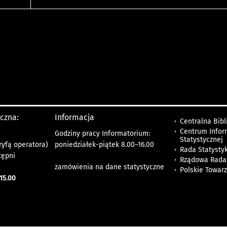
yczna:
Informacja
Centralna Bibl
Centrum Infor
Godziny pracy Informatorium:
Statystycznej
ryfą operatora)
poniedziałek-piątek 8.00
–
16.00
Rada Statystyk
tępni
Rządowa Rada
zamówienia na dane statystyczne
Polskie Towar
15.00