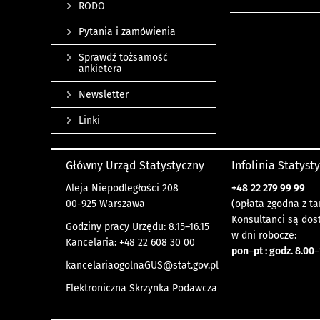
RODO
Pytania i zamówienia
Sprawdź tożsamość
ankietera
Newsletter
Linki
Główny Urząd Statystyczny
Infolinia Statyst
Aleja Niepodległości 208
+48
22 279 99 99
00-925 Warszawa
(opłata zgodna z ta
Konsultanci są dos
Godziny pracy Urzędu: 8.15–16.15
w dni robocze:
Kancelaria: +48 22 608 30 00
pon
–
pt : godz. 8.00
–
kancelariaogolnaGUS@stat.gov.pl
Elektroniczna Skrzynka Podawcza