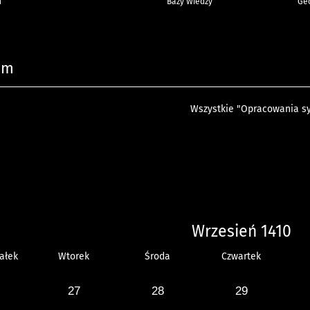
h
Bazy Wiedzy
Geo
um
Wszystkie "Opracowania sy
Wrzesień 1410
ałek
Wtorek
Środa
Czwartek
27
28
29