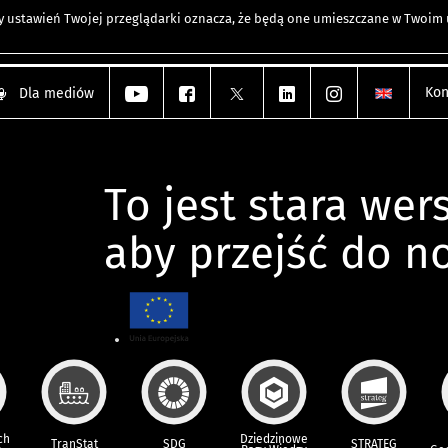
any ustawień Twojej przeglądarki oznacza, że będą one umieszczane w Twoi
Kon
Dla mediów
To jest stara wers
aby przejść do n
ch
Dziedzinowe
TranStat
SDG
STRATEG