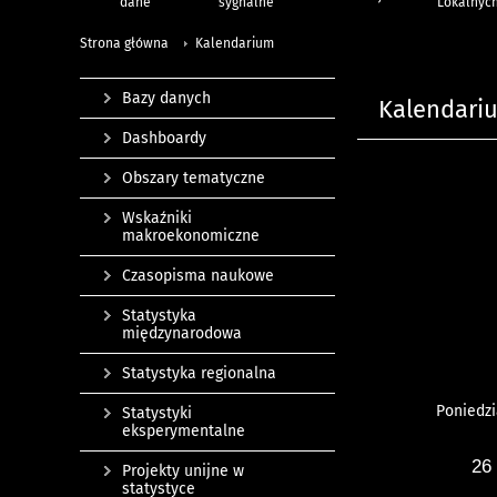
dane
sygnalne
Lokalnyc
Strona główna
Kalendarium
Bazy danych
Kalendari
Dashboardy
Obszary tematyczne
Wskaźniki
makroekonomiczne
Czasopisma naukowe
Statystyka
międzynarodowa
Statystyka regionalna
Poniedzi
Statystyki
eksperymentalne
26
Projekty unijne w
statystyce