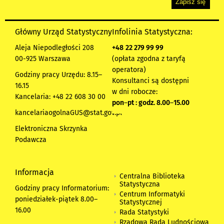
Główny Urząd Statystyczny
Infolinia Statystyczna:
Aleja Niepodległości 208
+48
22 279 99 99
00-925 Warszawa
(opłata zgodna z taryfą
operatora)
Godziny pracy Urzędu: 8.15–
Konsultanci są dostępni
16.15
w dni robocze:
Kancelaria: +48 22 608 30 00
pon
–
pt : godz. 8.00
–
15.00
kancelariaogolnaGUS@stat.gov.pl
Elektroniczna Skrzynka
Podawcza
Informacja
Centralna Biblioteka
Statystyczna
Godziny pracy Informatorium:
Centrum Informatyki
poniedziałek-piątek 8.00
–
Statystycznej
16.00
Rada Statystyki
Rządowa Rada Ludnościowa