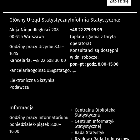
Główny Urząd Statystyczny
Infolinia Statystyczna:
Aleja Niepodległości 208
+48
22 279 99 99
00-925 Warszawa
(opłata zgodna z taryfą
operatora)
Godziny pracy Urzędu: 8.15–
Konsultanci są dostępni
16.15
w dni robocze:
Kancelaria: +48 22 608 30 00
pon
–
pt : godz. 8.00
–
15.00
kancelariaogolnaGUS@stat.gov.pl
Elektroniczna Skrzynka
Podawcza
Informacja
Centralna Biblioteka
Statystyczna
Godziny pracy Informatorium:
Centrum Informatyki
poniedziałek-piątek 8.00
–
Statystycznej
16.00
Rada Statystyki
Rządowa Rada Ludnościowa