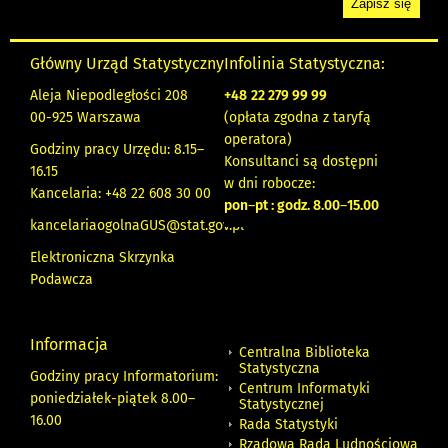
Główny Urząd Statystyczny
Infolinia Statystyczna:
Aleja Niepodległości 208
+48
22 279 99 99
00-925 Warszawa
(opłata zgodna z taryfą
operatora)
Godziny pracy Urzędu: 8.15–
Konsultanci są dostępni
16.15
w dni robocze:
Kancelaria: +48 22 608 30 00
pon
–
pt : godz. 8.00
–
15.00
kancelariaogolnaGUS@stat.gov.pl
Elektroniczna Skrzynka
Podawcza
Informacja
Centralna Biblioteka
Statystyczna
Godziny pracy Informatorium:
Centrum Informatyki
poniedziałek-piątek 8.00
–
Statystycznej
16.00
Rada Statystyki
Rządowa Rada Ludnościowa