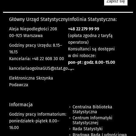
Główny Urząd Statystyczny
Infolinia Statystyczna:
Aleja Niepodległości 208
+48
22 279 99 99
00-925 Warszawa
(opłata zgodna z taryfą
operatora)
Godziny pracy Urzędu: 8.15–
Konsultanci są dostępni
16.15
w dni robocze:
Kancelaria: +48 22 608 30 00
pon
–
pt : godz. 8.00
–
15.00
kancelariaogolnaGUS@stat.gov.pl
Elektroniczna Skrzynka
Podawcza
Informacja
Centralna Biblioteka
Statystyczna
Godziny pracy Informatorium:
Centrum Informatyki
poniedziałek-piątek 8.00
–
Statystycznej
16.00
Rada Statystyki
Rządowa Rada Ludnościowa