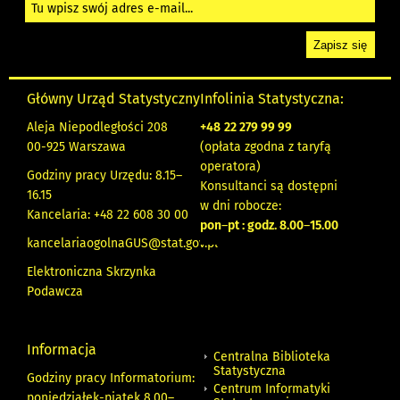
Główny Urząd Statystyczny
Infolinia Statystyczna:
Aleja Niepodległości 208
+48
22 279 99 99
00-925 Warszawa
(opłata zgodna z taryfą
operatora)
Godziny pracy Urzędu: 8.15–
Konsultanci są dostępni
16.15
w dni robocze:
Kancelaria: +48 22 608 30 00
pon
–
pt : godz. 8.00
–
15.00
kancelariaogolnaGUS@stat.gov.pl
Elektroniczna Skrzynka
Podawcza
Informacja
Centralna Biblioteka
Statystyczna
Godziny pracy Informatorium:
Centrum Informatyki
poniedziałek-piątek 8.00
–