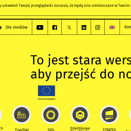
any ustawień Twojej przeglądarki oznacza, że będą one umieszczane w Twoi
Kon
Dla mediów
To jest stara wers
aby przejść do n
ch
Dziedzinowe
TranStat
SDG
STRATEG