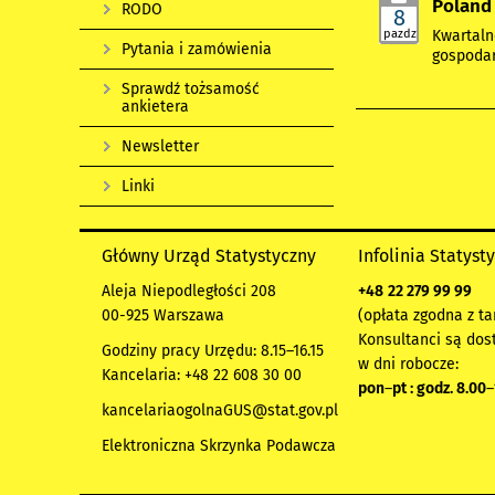
Poland 
RODO
8
pazdz
Kwartaln
Pytania i zamówienia
gospodar
Sprawdź tożsamość
ankietera
Newsletter
Linki
Główny Urząd Statystyczny
Infolinia Statyst
Aleja Niepodległości 208
+48
22 279 99 99
00-925 Warszawa
(opłata zgodna z ta
Konsultanci są dos
Godziny pracy Urzędu: 8.15–16.15
w dni robocze:
Kancelaria: +48 22 608 30 00
pon
–
pt : godz. 8.00
–
kancelariaogolnaGUS@stat.gov.pl
Elektroniczna Skrzynka Podawcza