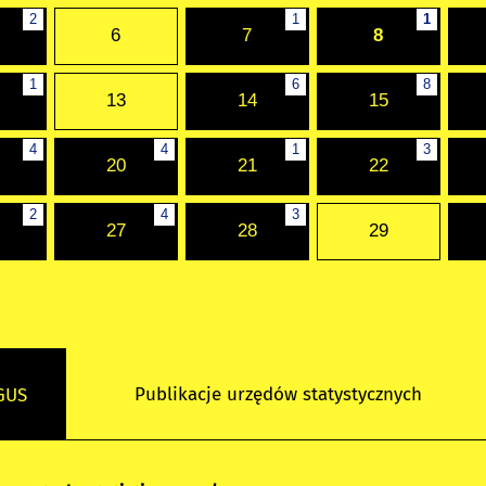
2
1
1
6
7
8
1
6
8
13
14
15
4
4
1
3
20
21
22
2
4
3
27
28
29
Publikacje urzędów statystycznych
 GUS