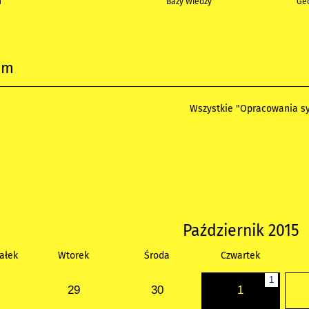
h
Bazy Wiedzy
Geo
um
Wszystkie "Opracowania sy
Październik 2015
ałek
Wtorek
Środa
Czwartek
1
29
30
1