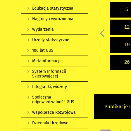
Edukacja statystyczna
5
Nagrody i wyróżnienia
12
Wydarzenia
Urzędy statystyczne
19
100 lat GUS
Metainformacje
26
System Informacji
Skierowującej
Infografiki, widżety
Społeczna
odpowiedzialność GUS
Publikacje
Współpraca Rozwojowa
Dzienniki Urzędowe