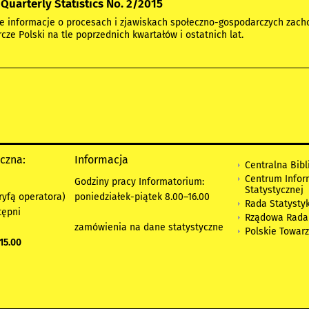
Quarterly Statistics No. 2/2015
e informacje o procesach i zjawiskach społeczno-gospodarczych zach
cze Polski na tle poprzednich kwartałów i ostatnich lat.
yczna:
Informacja
Centralna Bibl
Centrum Infor
Godziny pracy Informatorium:
Statystycznej
ryfą operatora)
poniedziałek-piątek 8.00
–
16.00
Rada Statystyk
tępni
Rządowa Rada
zamówienia na dane statystyczne
Polskie Towar
15.00