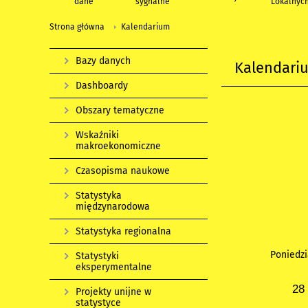
dane
sygnalne
Lokalnyc
Strona główna
Kalendarium
Bazy danych
Kalendari
Dashboardy
Obszary tematyczne
Wskaźniki
makroekonomiczne
Czasopisma naukowe
Statystyka
międzynarodowa
Statystyka regionalna
Poniedzi
Statystyki
eksperymentalne
28
Projekty unijne w
statystyce