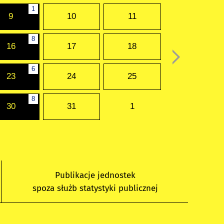
1
9
10
11
8
16
17
18
6
23
24
25
8
30
31
1
Publikacje jednostek
spoza służb statystyki publicznej