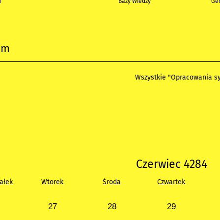
h
Bazy Wiedzy
Geo
um
Wszystkie "Opracowania sy
Czerwiec 4284
ałek
Wtorek
Środa
Czwartek
27
28
29