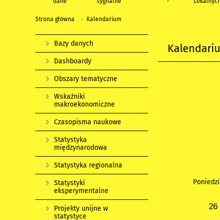
dane
sygnalne
Lokalnyc
Strona główna
Kalendarium
Bazy danych
Kalendari
Dashboardy
Obszary tematyczne
Wskaźniki
makroekonomiczne
Czasopisma naukowe
Statystyka
międzynarodowa
Statystyka regionalna
Poniedzi
Statystyki
eksperymentalne
26
Projekty unijne w
statystyce