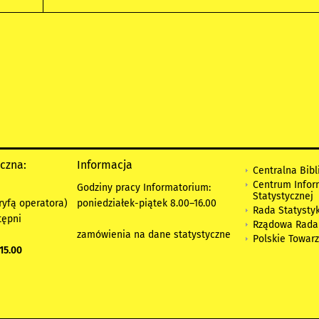
yczna:
Informacja
Centralna Bibl
Centrum Infor
Godziny pracy Informatorium:
Statystycznej
ryfą operatora)
poniedziałek-piątek 8.00
–
16.00
Rada Statystyk
tępni
Rządowa Rada
zamówienia na dane statystyczne
Polskie Towar
15.00