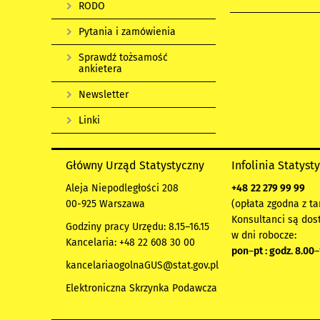
RODO
Pytania i zamówienia
Sprawdź tożsamość
ankietera
Newsletter
Linki
Główny Urząd Statystyczny
Infolinia Statyst
Aleja Niepodległości 208
+48
22 279 99 99
00-925 Warszawa
(opłata zgodna z ta
Konsultanci są dos
Godziny pracy Urzędu: 8.15–16.15
w dni robocze:
Kancelaria: +48 22 608 30 00
pon
–
pt : godz. 8.00
–
kancelariaogolnaGUS@stat.gov.pl
Elektroniczna Skrzynka Podawcza