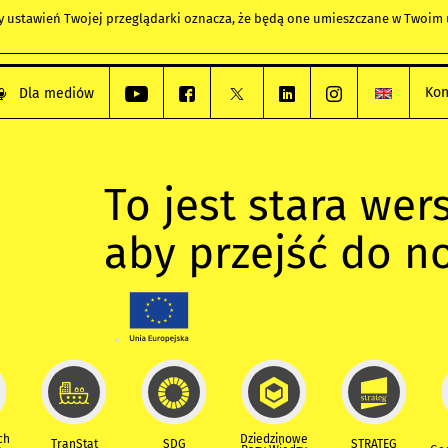
any ustawień Twojej przeglądarki oznacza, że będą one umieszczane w Twoi
Kon
Dla mediów
To jest stara wers
aby przejść do n
ch
Dziedzinowe
TranStat
SDG
STRATEG