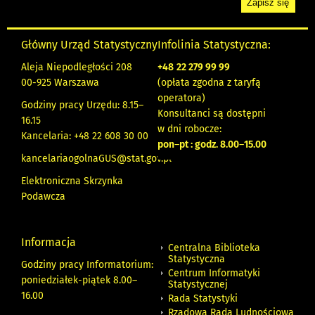
Główny Urząd Statystyczny
Infolinia Statystyczna:
Aleja Niepodległości 208
+48
22 279 99 99
00-925 Warszawa
(opłata zgodna z taryfą
operatora)
Godziny pracy Urzędu: 8.15–
Konsultanci są dostępni
16.15
w dni robocze:
Kancelaria: +48 22 608 30 00
pon
–
pt : godz. 8.00
–
15.00
kancelariaogolnaGUS@stat.gov.pl
Elektroniczna Skrzynka
Podawcza
Informacja
Centralna Biblioteka
Statystyczna
Godziny pracy Informatorium:
Centrum Informatyki
poniedziałek-piątek 8.00
–
Statystycznej
16.00
Rada Statystyki
Rządowa Rada Ludnościowa