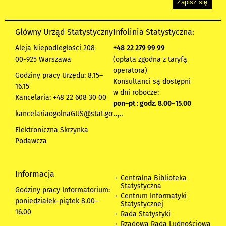
Główny Urząd Statystyczny
Infolinia Statystyczna:
Aleja Niepodległości 208
+48
22 279 99 99
00-925 Warszawa
(opłata zgodna z taryfą
operatora)
Godziny pracy Urzędu: 8.15–
Konsultanci są dostępni
16.15
w dni robocze:
Kancelaria: +48 22 608 30 00
pon
–
pt : godz. 8.00
–
15.00
kancelariaogolnaGUS@stat.gov.pl
Elektroniczna Skrzynka
Podawcza
Informacja
Centralna Biblioteka
Statystyczna
Godziny pracy Informatorium:
Centrum Informatyki
poniedziałek-piątek 8.00
–
Statystycznej
16.00
Rada Statystyki
Rządowa Rada Ludnościowa