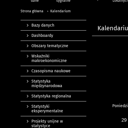
dane
sygnalne
Lokalnyc
Strona główna
Kalendarium
Bazy danych
Kalendari
Dashboardy
Obszary tematyczne
Wskaźniki
makroekonomiczne
Czasopisma naukowe
Statystyka
międzynarodowa
Statystyka regionalna
Poniedzi
Statystyki
eksperymentalne
29
Projekty unijne w
statystyce