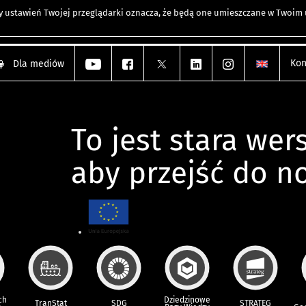
any ustawień Twojej przeglądarki oznacza, że będą one umieszczane w Twoi
Kon
Dla mediów
To jest stara wers
aby przejść do n
ch
Dziedzinowe
TranStat
SDG
STRATEG