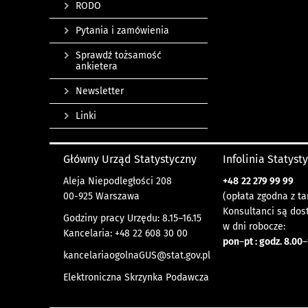
RODO
Pytania i zamówienia
Sprawdź tożsamość
ankietera
Newsletter
Linki
Główny Urząd Statystyczny
Infolinia Statyst
Aleja Niepodległości 208
+48
22 279 99 99
00-925 Warszawa
(opłata zgodna z ta
Konsultanci są dos
Godziny pracy Urzędu: 8.15–16.15
w dni robocze:
Kancelaria: +48 22 608 30 00
pon
–
pt : godz. 8.00
–
kancelariaogolnaGUS@stat.gov.pl
Elektroniczna Skrzynka Podawcza