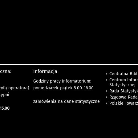
yczna:
Informacja
Centralna Bibl
Centrum Infor
Godziny pracy Informatorium:
Statystycznej
ryfą operatora)
poniedziałek-piątek 8.00
–
16.00
Rada Statystyk
tępni
Rządowa Rada
zamówienia na dane statystyczne
Polskie Towar
15.00