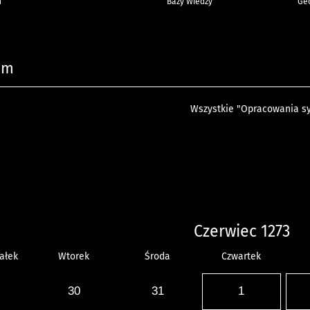
h
Bazy Wiedzy
Geo
um
Wszystkie "Opracowania sy
Czerwiec 1273
ałek
Wtorek
Środa
Czwartek
30
31
1