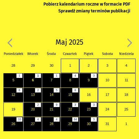
Pobierz kalendarium roczne w formacie PDF
Sprawdź zmiany terminów publikacji
Maj 2025
Poniedziałek
Wtorek
Środa
Czwartek
Piątek
Sobota
Niedziela
28
29
30
1
2
3
4
1
1
1
4
3
5
6
7
8
9
10
11
6
2
5
8
12
13
14
15
16
17
18
2
9
3
3
19
20
21
22
23
24
25
10
4
4
64
3
26
27
28
29
30
31
1