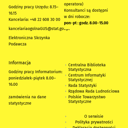
operatora)
Godziny pracy Urzędu: 8.15–
Konsultanci są dostępni
16.15
w dni robocze:
Kancelaria: +48 22 608 30 00
pon
–
pt : godz. 8.00
–
15.00
kancelariaogolnaGUS@stat.gov.pl
Elektroniczna Skrzynka
Podawcza
Informacja
Centralna Biblioteka
Statystyczna
Godziny pracy Informatorium:
Centrum Informatyki
poniedziałek-piątek 8.00
–
Statystycznej
16.00
Rada Statystyki
Rządowa Rada Ludnościowa
zamówienia na dane
Polskie Towarzystwo
Statystyczne
statystyczne
O serwisie
Polityka prywatności
Deklaracja dostępności