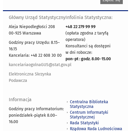
Główny Urząd Statystyczny
Infolinia Statystyczna:
Aleja Niepodległości 208
+48
22 279 99 99
00-925 Warszawa
(opłata zgodna z taryfą
operatora)
Godziny pracy Urzędu: 8.15–
Konsultanci są dostępni
16.15
w dni robocze:
Kancelaria: +48 22 608 30 00
pon
–
pt : godz. 8.00
–
15.00
kancelariaogolnaGUS@stat.gov.pl
Elektroniczna Skrzynka
Podawcza
Informacja
Centralna Biblioteka
Statystyczna
Godziny pracy Informatorium:
Centrum Informatyki
poniedziałek-piątek 8.00
–
Statystycznej
16.00
Rada Statystyki
Rządowa Rada Ludnościowa