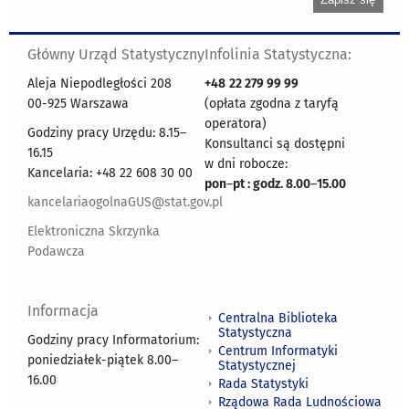
Główny Urząd Statystyczny
Infolinia Statystyczna:
Aleja Niepodległości 208
+48
22 279 99 99
00-925 Warszawa
(opłata zgodna z taryfą
operatora)
Godziny pracy Urzędu: 8.15–
Konsultanci są dostępni
16.15
w dni robocze:
Kancelaria: +48 22 608 30 00
pon
–
pt : godz. 8.00
–
15.00
kancelariaogolnaGUS@stat.gov.pl
Elektroniczna Skrzynka
Podawcza
Informacja
Centralna Biblioteka
Statystyczna
Godziny pracy Informatorium:
Centrum Informatyki
poniedziałek-piątek 8.00
–
Statystycznej
16.00
Rada Statystyki
Rządowa Rada Ludnościowa