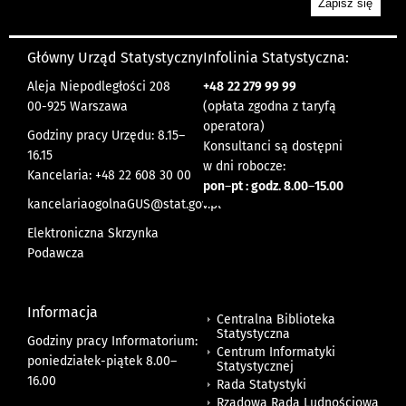
Główny Urząd Statystyczny
Infolinia Statystyczna:
Aleja Niepodległości 208
+48
22 279 99 99
00-925 Warszawa
(opłata zgodna z taryfą
operatora)
Godziny pracy Urzędu: 8.15–
Konsultanci są dostępni
16.15
w dni robocze:
Kancelaria: +48 22 608 30 00
pon
–
pt : godz. 8.00
–
15.00
kancelariaogolnaGUS@stat.gov.pl
Elektroniczna Skrzynka
Podawcza
Informacja
Centralna Biblioteka
Statystyczna
Godziny pracy Informatorium:
Centrum Informatyki
poniedziałek-piątek 8.00
–
Statystycznej
16.00
Rada Statystyki
Rządowa Rada Ludnościowa