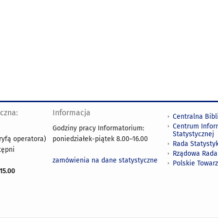
yczna:
Informacja
Centralna Bibl
Centrum Infor
Godziny pracy Informatorium:
Statystycznej
ryfą operatora)
poniedziałek-piątek 8.00
–
16.00
Rada Statystyk
tępni
Rządowa Rada
zamówienia na dane statystyczne
Polskie Towar
15.00