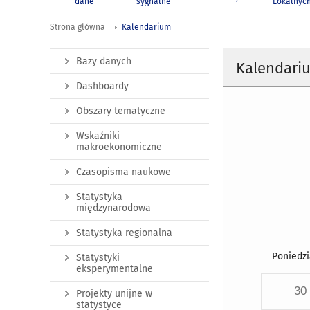
dane
sygnalne
Lokalnyc
Strona główna
Kalendarium
Bazy danych
Kalendari
Dashboardy
Obszary tematyczne
Wskaźniki
makroekonomiczne
Czasopisma naukowe
Statystyka
międzynarodowa
Statystyka regionalna
Poniedzi
Statystyki
eksperymentalne
30
Projekty unijne w
statystyce