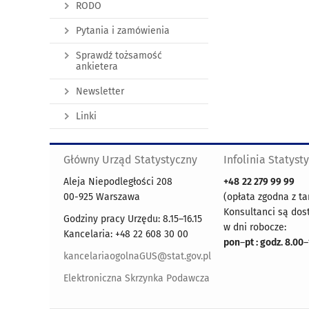
RODO
Pytania i zamówienia
Sprawdź tożsamość
ankietera
Newsletter
Linki
Główny Urząd Statystyczny
Infolinia Statyst
Aleja Niepodległości 208
+48
22 279 99 99
00-925 Warszawa
(opłata zgodna z ta
Konsultanci są dos
Godziny pracy Urzędu: 8.15–16.15
w dni robocze:
Kancelaria: +48 22 608 30 00
pon
–
pt : godz. 8.00
–
kancelariaogolnaGUS@stat.gov.pl
Elektroniczna Skrzynka Podawcza