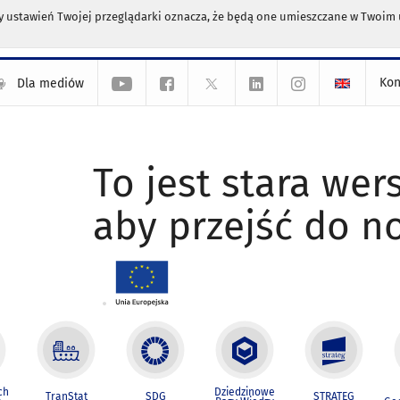
any ustawień Twojej przeglądarki oznacza, że będą one umieszczane w Twoi
Kon
Dla mediów
To jest stara wers
aby przejść do n
ch
Dziedzinowe
TranStat
SDG
STRATEG