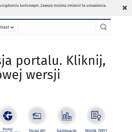
m urządzeniu końcowym. Zawsze możesz zmienić te ustawienia.
trast
ja portalu. Kliknij,
owej wersji
Portal
Portal API
Dashboardy
REGON, TERYT