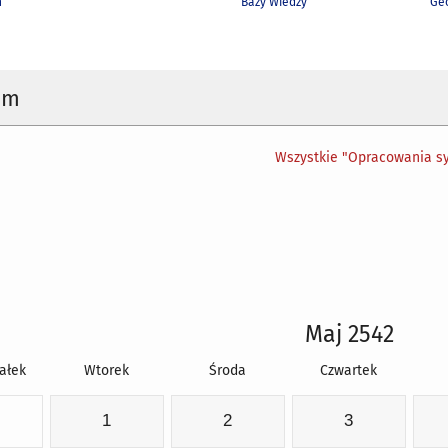
h
Bazy Wiedzy
Geo
um
Wszystkie "Opracowania sy
Maj 2542
ałek
Wtorek
Środa
Czwartek
1
2
3