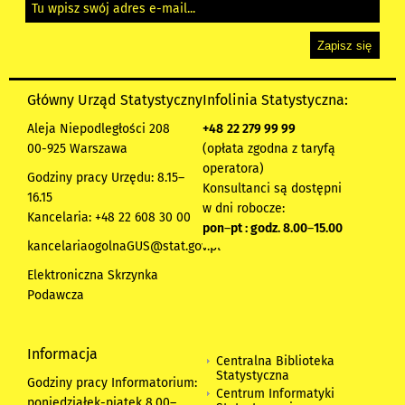
Główny Urząd Statystyczny
Infolinia Statystyczna:
Aleja Niepodległości 208
+48
22 279 99 99
00-925 Warszawa
(opłata zgodna z taryfą
operatora)
Godziny pracy Urzędu: 8.15–
Konsultanci są dostępni
16.15
w dni robocze:
Kancelaria: +48 22 608 30 00
pon
–
pt : godz. 8.00
–
15.00
kancelariaogolnaGUS@stat.gov.pl
Elektroniczna Skrzynka
Podawcza
Informacja
Centralna Biblioteka
Statystyczna
Godziny pracy Informatorium:
Centrum Informatyki
poniedziałek-piątek 8.00
–