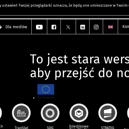
any ustawień Twojej przeglądarki oznacza, że będą one umieszczane w Twoi
Kon
Dla mediów
To jest stara wers
aby przejść do n
ch
Dziedzinowe
TranStat
SDG
STRATEG