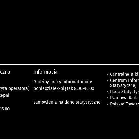
yczna:
Informacja
Centralna Bibl
Centrum Infor
Godziny pracy Informatorium:
Statystycznej
ryfą operatora)
poniedziałek-piątek 8.00
–
16.00
Rada Statystyk
tępni
Rządowa Rada
zamówienia na dane statystyczne
Polskie Towar
15.00