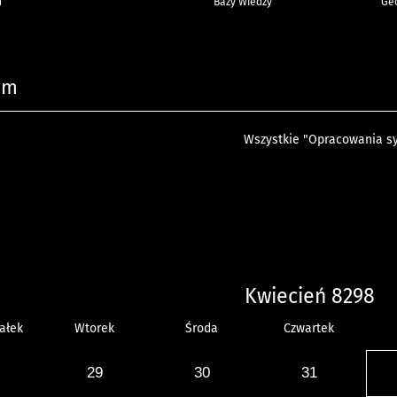
h
Bazy Wiedzy
Geo
um
Wszystkie "Opracowania sy
Kwiecień 8298
ałek
Wtorek
Środa
Czwartek
29
30
31