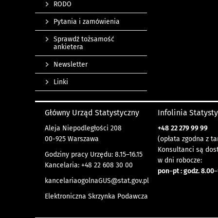
RODO
Pytania i zamówienia
Sprawdź tożsamość
ankietera
Newsletter
Linki
Główny Urząd Statystyczny
Infolinia Statyst
Aleja Niepodległości 208
+48
22 279 99 99
00-925 Warszawa
(opłata zgodna z ta
Konsultanci są dos
Godziny pracy Urzędu: 8.15–16.15
w dni robocze:
Kancelaria: +48 22 608 30 00
pon
–
pt : godz. 8.00
–
kancelariaogolnaGUS@stat.gov.pl
Elektroniczna Skrzynka Podawcza