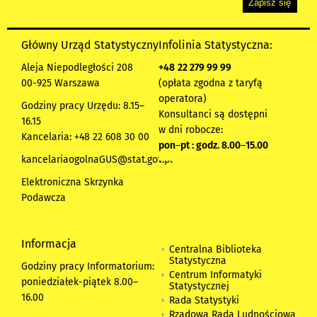
Główny Urząd Statystyczny
Infolinia Statystyczna:
Aleja Niepodległości 208
+48
22 279 99 99
00-925 Warszawa
(opłata zgodna z taryfą
operatora)
Godziny pracy Urzędu: 8.15–
Konsultanci są dostępni
16.15
w dni robocze:
Kancelaria: +48 22 608 30 00
pon
–
pt : godz. 8.00
–
15.00
kancelariaogolnaGUS@stat.gov.pl
Elektroniczna Skrzynka
Podawcza
Informacja
Centralna Biblioteka
Statystyczna
Godziny pracy Informatorium:
Centrum Informatyki
poniedziałek-piątek 8.00
–
Statystycznej
16.00
Rada Statystyki
Rządowa Rada Ludnościowa