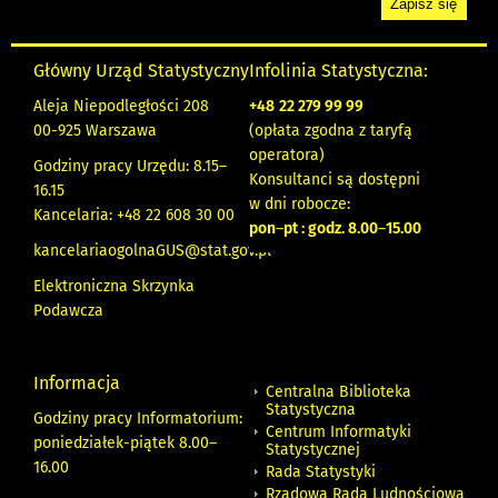
Główny Urząd Statystyczny
Infolinia Statystyczna:
Aleja Niepodległości 208
+48
22 279 99 99
00-925 Warszawa
(opłata zgodna z taryfą
operatora)
Godziny pracy Urzędu: 8.15–
Konsultanci są dostępni
16.15
w dni robocze:
Kancelaria: +48 22 608 30 00
pon
–
pt : godz. 8.00
–
15.00
kancelariaogolnaGUS@stat.gov.pl
Elektroniczna Skrzynka
Podawcza
Informacja
Centralna Biblioteka
Statystyczna
Godziny pracy Informatorium:
Centrum Informatyki
poniedziałek-piątek 8.00
–
Statystycznej
16.00
Rada Statystyki
Rządowa Rada Ludnościowa