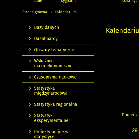
dane
sygnalne
Lokalnyc
Strona główna
Kalendarium
Bazy danych
Kalendari
Dashboardy
Obszary tematyczne
Wskaźniki
makroekonomiczne
Czasopisma naukowe
Statystyka
międzynarodowa
Statystyka regionalna
Poniedzi
Statystyki
eksperymentalne
29
Projekty unijne w
statystyce