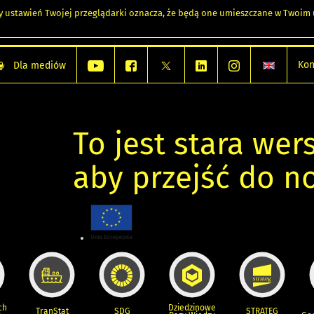
any ustawień Twojej przeglądarki oznacza, że będą one umieszczane w Twoi
Kon
Dla mediów
To jest stara wers
aby przejść do n
ch
Dziedzinowe
TranStat
SDG
STRATEG