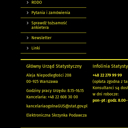
RODO
Pytania i zamówienia
Sprawdź tożsamość
ankietera
Newsletter
Linki
Główny Urząd Statystyczny
Infolinia Statyst
Aleja Niepodległości 208
+48
22 279 99 99
00-925 Warszawa
(opłata zgodna z ta
Konsultanci są dos
Godziny pracy Urzędu: 8.15–16.15
w dni robocze:
Kancelaria: +48 22 608 30 00
pon
–
pt : godz. 8.00
–
kancelariaogolnaGUS@stat.gov.pl
Elektroniczna Skrzynka Podawcza