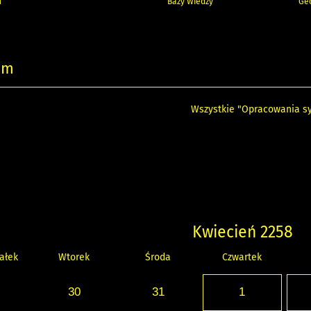
h
Bazy Wiedzy
Geo
um
Wszystkie "Opracowania sy
Kwiecień 2258
ałek
Wtorek
Środa
Czwartek
30
31
1