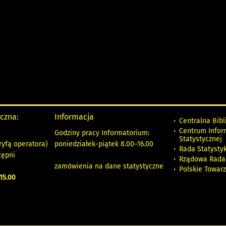
yczna:
Informacja
Centralna Bibl
Centrum Infor
Godziny pracy Informatorium:
Statystycznej
ryfą operatora)
poniedziałek-piątek 8.00
–
16.00
Rada Statystyk
tępni
Rządowa Rada
zamówienia na dane statystyczne
Polskie Towar
15.00