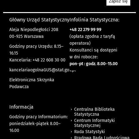
Główny Urząd Statystyczny
Infolinia Statystyczna:
Aleja Niepodległości 208
+48
22 279 99 99
00-925 Warszawa
(opłata zgodna z taryfą
operatora)
Godziny pracy Urzędu: 8.15–
Konsultanci są dostępni
16.15
w dni robocze:
Kancelaria: +48 22 608 30 00
pon
–
pt : godz. 8.00
–
15.00
kancelariaogolnaGUS@stat.gov.pl
Elektroniczna Skrzynka
Podawcza
Informacja
Centralna Biblioteka
Statystyczna
Godziny pracy Informatorium:
Centrum Informatyki
poniedziałek-piątek 8.00
–
Statystycznej
16.00
Rada Statystyki
Rządowa Rada Ludnościowa