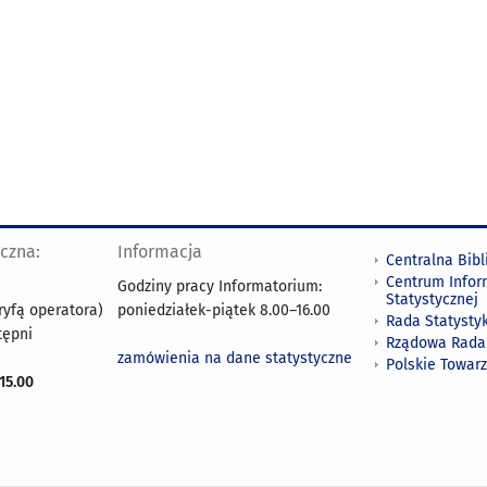
yczna:
Informacja
Centralna Bibl
Centrum Infor
Godziny pracy Informatorium:
Statystycznej
ryfą operatora)
poniedziałek-piątek 8.00
–
16.00
Rada Statystyk
tępni
Rządowa Rada
zamówienia na dane statystyczne
Polskie Towar
15.00