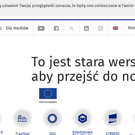
any ustawień Twojej przeglądarki oznacza, że będą one umieszczane w Twoi
Kon
Dla mediów
To jest stara wers
aby przejść do n
ch
Dziedzinowe
TranStat
SDG
STRATEG