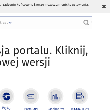
m urządzeniu końcowym. Zawsze możesz zmienić te ustawienia.
trast
ja portalu. Kliknij,
owej wersji
Portal
Portal API
Dashboardy
REGON, TERYT