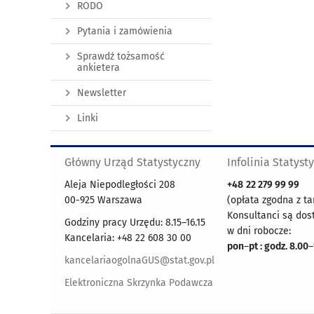
RODO
Pytania i zamówienia
Sprawdź tożsamość
ankietera
Newsletter
Linki
Główny Urząd Statystyczny
Infolinia Statyst
Aleja Niepodległości 208
+48
22 279 99 99
00-925 Warszawa
(opłata zgodna z ta
Konsultanci są dos
Godziny pracy Urzędu: 8.15–16.15
w dni robocze:
Kancelaria: +48 22 608 30 00
pon
–
pt : godz. 8.00
–
kancelariaogolnaGUS@stat.gov.pl
Elektroniczna Skrzynka Podawcza