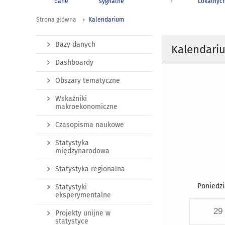
dane
sygnalne
Lokalnyc
Strona główna
Kalendarium
Bazy danych
Kalendari
Dashboardy
Obszary tematyczne
Wskaźniki
makroekonomiczne
Czasopisma naukowe
Statystyka
międzynarodowa
Statystyka regionalna
Poniedzi
Statystyki
eksperymentalne
29
Projekty unijne w
statystyce