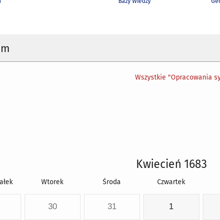
h
Bazy Wiedzy
Geo
um
Wszystkie "Opracowania sy
Kwiecień 1683
ałek
Wtorek
Środa
Czwartek
30
31
1