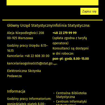
Główny Urząd Statystyczny
Infolinia Statystyczna:
Aleja Niepodległości 208
+48
22 279 99 99
00-925 Warszawa
(opłata zgodna z taryfą
operatora)
Godziny pracy Urzędu: 8.15–
Konsultanci są dostępni
16.15
w dni robocze:
Kancelaria: +48 22 608 30 00
pon
–
pt : godz. 8.00
–
15.00
kancelariaogolnaGUS@stat.gov.pl
Elektroniczna Skrzynka
Podawcza
Informacja
Centralna Biblioteka
Statystyczna
Godziny pracy Informatorium:
Centrum Informatyki
poniedziałek-piątek 8.00
–