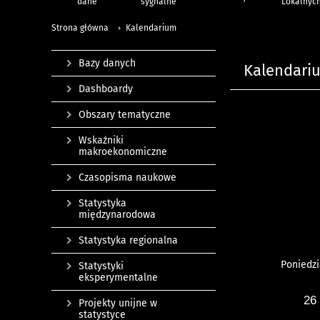
dane
sygnalne
Lokalnyc
Strona główna
Kalendarium
Bazy danych
Kalendari
Dashboardy
Obszary tematyczne
Wskaźniki
makroekonomiczne
Czasopisma naukowe
Statystyka
międzynarodowa
Statystyka regionalna
Poniedzi
Statystyki
eksperymentalne
26
Projekty unijne w
statystyce