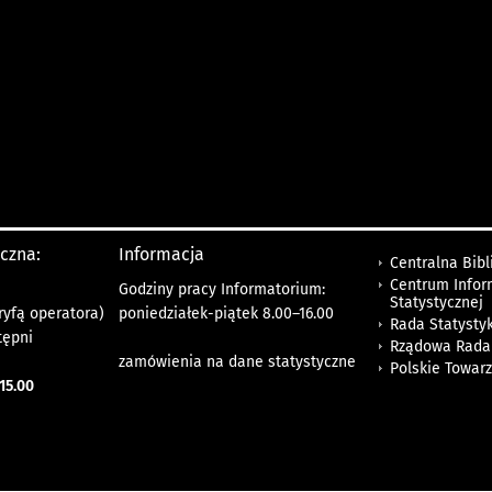
yczna:
Informacja
Centralna Bibl
Centrum Infor
Godziny pracy Informatorium:
Statystycznej
ryfą operatora)
poniedziałek-piątek 8.00
–
16.00
Rada Statystyk
tępni
Rządowa Rada
zamówienia na dane statystyczne
Polskie Towar
15.00