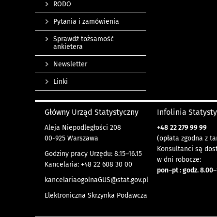
RODO
Pytania i zamówienia
Sprawdź tożsamość
ankietera
Newsletter
Linki
Główny Urząd Statystyczny
Infolinia Statyst
Aleja Niepodległości 208
+48
22 279 99 99
00-925 Warszawa
(opłata zgodna z ta
Konsultanci są dos
Godziny pracy Urzędu: 8.15–16.15
w dni robocze:
Kancelaria: +48 22 608 30 00
pon
–
pt : godz. 8.00
–
kancelariaogolnaGUS@stat.gov.pl
Elektroniczna Skrzynka Podawcza