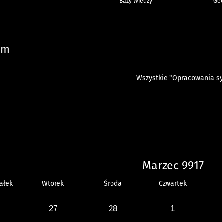
h
Bazy Wiedzy
Geo
um
Wszystkie "Opracowania sy
Marzec 9917
ałek
Wtorek
Środa
Czwartek
27
28
1