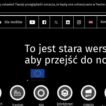
any ustawień Twojej przeglądarki oznacza, że będą one umieszczane w Twoi
Kon
Dla mediów
To jest stara wers
aby przejść do n
ch
Dziedzinowe
TranStat
SDG
STRATEG