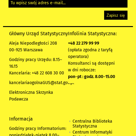
Główny Urząd Statystyczny
Infolinia Statystyczna:
Aleja Niepodległości 208
+48
22 279 99 99
00-925 Warszawa
(opłata zgodna z taryfą
operatora)
Godziny pracy Urzędu: 8.15–
Konsultanci są dostępni
16.15
w dni robocze:
Kancelaria: +48 22 608 30 00
pon
–
pt : godz. 8.00
–
15.00
kancelariaogolnaGUS@stat.gov.pl
Elektroniczna Skrzynka
Podawcza
Informacja
Centralna Biblioteka
Statystyczna
Godziny pracy Informatorium:
Centrum Informatyki
poniedziałek-piątek 8.00
–