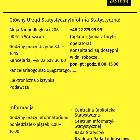
Główny Urząd Statystyczny
Infolinia Statystyczna:
Aleja Niepodległości 208
+48
22 279 99 99
00-925 Warszawa
(opłata zgodna z taryfą
operatora)
Godziny pracy Urzędu: 8.15–
Konsultanci są dostępni
16.15
w dni robocze:
Kancelaria: +48 22 608 30 00
pon
–
pt : godz. 8.00
–
15.00
kancelariaogolnaGUS@stat.gov.pl
Elektroniczna Skrzynka
Podawcza
Informacja
Centralna Biblioteka
Statystyczna
Godziny pracy Informatorium:
Centrum Informatyki
poniedziałek-piątek 8.00
–
Statystycznej
16.00
Rada Statystyki
Rządowa Rada Ludnościowa