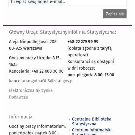
Główny Urząd Statystyczny
Infolinia Statystyczna:
Aleja Niepodległości 208
+48
22 279 99 99
00-925 Warszawa
(opłata zgodna z taryfą
operatora)
Godziny pracy Urzędu: 8.15–
Konsultanci są dostępni
16.15
w dni robocze:
Kancelaria: +48 22 608 30 00
pon
–
pt : godz. 8.00
–
15.00
kancelariaogolnaGUS@stat.gov.pl
Elektroniczna Skrzynka
Podawcza
Informacja
Centralna Biblioteka
Statystyczna
Godziny pracy Informatorium:
Centrum Informatyki
poniedziałek-piątek 8.00
–
Statystycznej