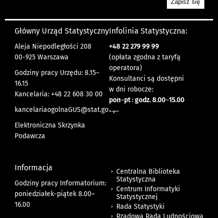
Główny Urząd Statystyczny
Infolinia Statystyczna:
Aleja Niepodległości 208
+48
22 279 99 99
00-925 Warszawa
(opłata zgodna z taryfą
operatora)
Godziny pracy Urzędu: 8.15–
Konsultanci są dostępni
16.15
w dni robocze:
Kancelaria: +48 22 608 30 00
pon
–
pt : godz. 8.00
–
15.00
kancelariaogolnaGUS@stat.gov.pl
Elektroniczna Skrzynka
Podawcza
Informacja
Centralna Biblioteka
Statystyczna
Godziny pracy Informatorium:
Centrum Informatyki
poniedziałek-piątek 8.00
–
Statystycznej
16.00
Rada Statystyki
Rządowa Rada Ludnościowa