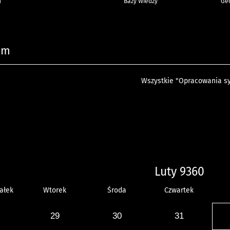
h
Bazy Wiedzy
Geo
um
Wszystkie "Opracowania sy
Luty 9360
ałek
Wtorek
Środa
Czwartek
29
30
31