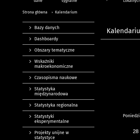
dane
sygnalne
Lokalnyc
Strona główna
Kalendarium
Bazy danych
Kalendari
Dashboardy
Obszary tematyczne
Wskaźniki
makroekonomiczne
Czasopisma naukowe
Statystyka
międzynarodowa
Statystyka regionalna
Poniedzi
Statystyki
eksperymentalne
28
Projekty unijne w
statystyce