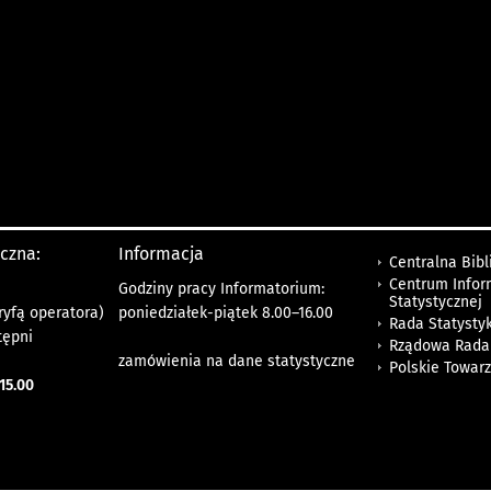
yczna:
Informacja
Centralna Bibl
Centrum Infor
Godziny pracy Informatorium:
Statystycznej
ryfą operatora)
poniedziałek-piątek 8.00
–
16.00
Rada Statystyk
tępni
Rządowa Rada
zamówienia na dane statystyczne
Polskie Towar
15.00