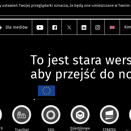
any ustawień Twojej przeglądarki oznacza, że będą one umieszczane w Twoi
Kon
Dla mediów
To jest stara wers
aby przejść do n
ch
Dziedzinowe
TranStat
SDG
STRATEG