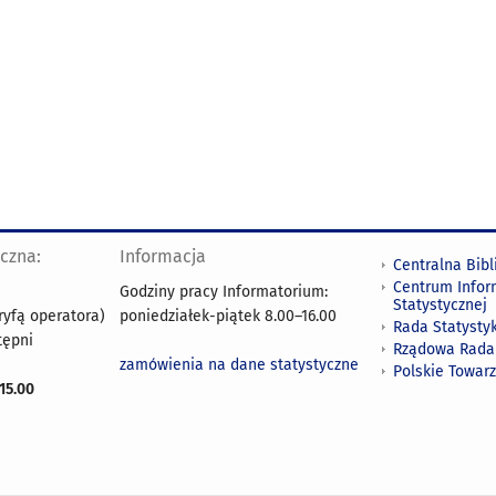
yczna:
Informacja
Centralna Bibl
Centrum Infor
Godziny pracy Informatorium:
Statystycznej
ryfą operatora)
poniedziałek-piątek 8.00
–
16.00
Rada Statystyk
tępni
Rządowa Rada
zamówienia na dane statystyczne
Polskie Towar
15.00