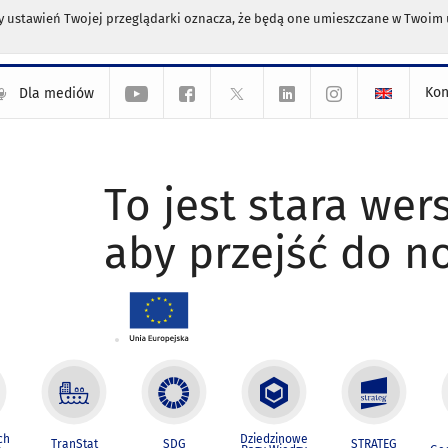
any ustawień Twojej przeglądarki oznacza, że będą one umieszczane w Twoi
Kon
Dla mediów
To jest stara wers
aby przejść do n
ch
Dziedzinowe
TranStat
SDG
STRATEG