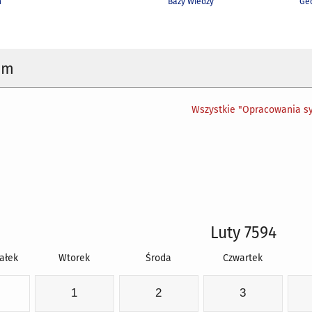
h
Bazy Wiedzy
Geo
um
Wszystkie "Opracowania sy
Luty 7594
ałek
Wtorek
Środa
Czwartek
1
2
3