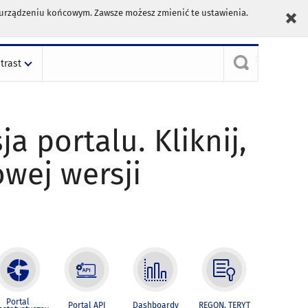
m urządzeniu końcowym. Zawsze możesz zmienić te ustawienia.
trast
ja portalu. Kliknij,
owej wersji
Portal
Portal API
Dashboardy
REGON, TERYT