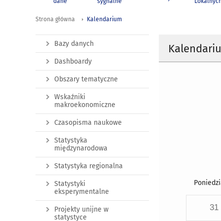
dane
sygnalne
Lokalnyc
Strona główna
Kalendarium
Bazy danych
Kalendari
Dashboardy
Obszary tematyczne
Wskaźniki
makroekonomiczne
Czasopisma naukowe
Statystyka
międzynarodowa
Statystyka regionalna
Poniedzi
Statystyki
eksperymentalne
31
Projekty unijne w
statystyce