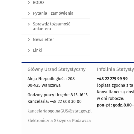
RODO
Pytania i zamówienia
Sprawdź tożsamość
ankietera
Newsletter
Linki
Główny Urząd Statystyczny
Infolinia Statyst
Aleja Niepodległości 208
+48
22 279 99 99
00-925 Warszawa
(opłata zgodna z ta
Konsultanci są dos
Godziny pracy Urzędu: 8.15–16.15
w dni robocze:
Kancelaria: +48 22 608 30 00
pon
–
pt : godz. 8.00
–
kancelariaogolnaGUS@stat.gov.pl
Elektroniczna Skrzynka Podawcza