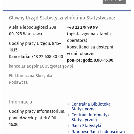
Główny Urząd Statystyczny
Infolinia Statystyczna:
Aleja Niepodległości 208
+48
22 279 99 99
00-925 Warszawa
(opłata zgodna z taryfą
operatora)
Godziny pracy Urzędu: 8.15–
Konsultanci są dostępni
16.15
w dni robocze:
Kancelaria: +48 22 608 30 00
pon
–
pt : godz. 8.00
–
15.00
kancelariaogolnaGUS@stat.gov.pl
Elektroniczna Skrzynka
Podawcza
Informacja
Centralna Biblioteka
Statystyczna
Godziny pracy Informatorium:
Centrum Informatyki
poniedziałek-piątek 8.00
–
Statystycznej
16.00
Rada Statystyki
Rządowa Rada Ludnościowa