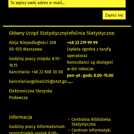
Główny Urząd Statystyczny
Infolinia Statystyczna:
Aleja Niepodległości 208
+48
22 279 99 99
00-925 Warszawa
(opłata zgodna z taryfą
operatora)
Godziny pracy Urzędu: 8.15–
Konsultanci są dostępni
16.15
w dni robocze:
Kancelaria: +48 22 608 30 00
pon
–
pt : godz. 8.00
–
15.00
kancelariaogolnaGUS@stat.gov.pl
Elektroniczna Skrzynka
Podawcza
Informacja
Centralna Biblioteka
Statystyczna
Godziny pracy Informatorium:
Centrum Informatyki
poniedziałek-piątek 8.00
–