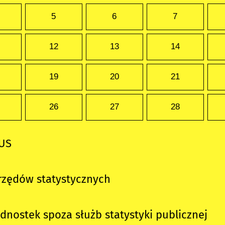
5
6
7
12
13
14
19
20
21
26
27
28
GUS
rzędów statystycznych
ednostek
spoza służb statystyki publicznej