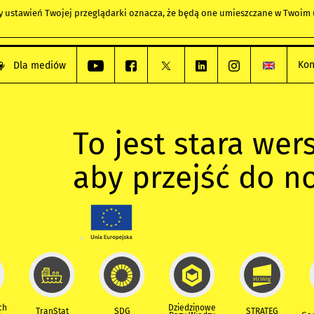
any ustawień Twojej przeglądarki oznacza, że będą one umieszczane w Twoi
Kon
Dla mediów
To jest stara wers
aby przejść do n
ch
Dziedzinowe
TranStat
SDG
STRATEG