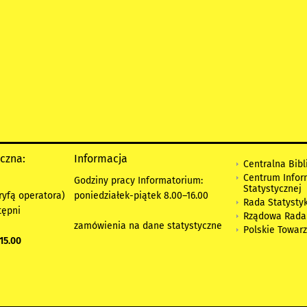
yczna:
Informacja
Centralna Bibl
Centrum Infor
Godziny pracy Informatorium:
Statystycznej
ryfą operatora)
poniedziałek-piątek 8.00
–
16.00
Rada Statystyk
tępni
Rządowa Rada
zamówienia na dane statystyczne
Polskie Towar
15.00