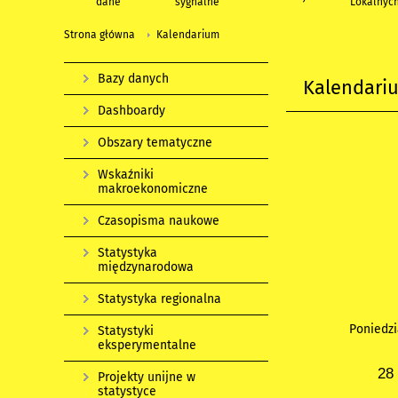
dane
sygnalne
Lokalnyc
Strona główna
Kalendarium
Bazy danych
Kalendari
Dashboardy
Obszary tematyczne
Wskaźniki
makroekonomiczne
Czasopisma naukowe
Statystyka
międzynarodowa
Statystyka regionalna
Poniedzi
Statystyki
eksperymentalne
28
Projekty unijne w
statystyce